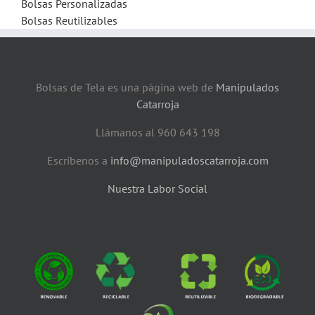
Bolsas Personalizadas
Bolsas Reutilizables
Bolsas de Tela es una página web de
Manipulados
Catarroja
Llámanos al 960 643 198
Escríbenos a
info@manipuladoscatarroja.com
Nuestra Labor Social